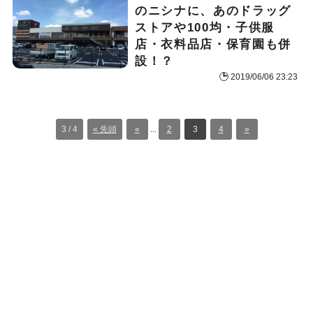
のニシナに、あのドラッグ
ストアや100均・子供服
店・衣料品店・保育園も併
設！？
2019/06/06 23:23
3 / 4
« 先頭
«
...
2
3
4
»