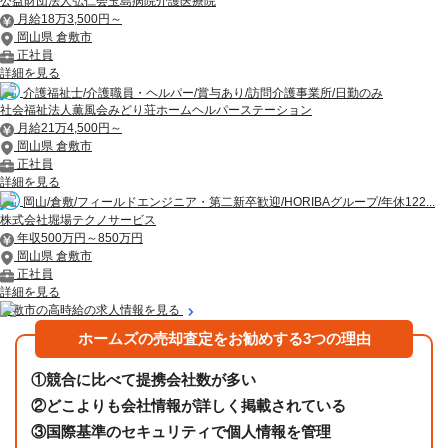
公益財団法人弘仁会玉島病院介護医療院
月給18万3,500円～
岡山県 倉敷市
正社員
詳細を見る
介護福祉士/介護職員・ヘルパー/賞与あり/訪問介護事業所/日勤のみ
社会福祉法人薫風会みどり荘ホームヘルパーステーション
月給21万4,500円～
岡山県 倉敷市
正社員
詳細を見る
岡山/倉敷/フィールドエンジニア・第二新卒歓迎/HORIBAグループ/年休122...
株式会社堀場テクノサービス
年収500万円～850万円
岡山県 倉敷市
正社員
詳細を見る
倉敷市の高時給の求人情報を見る
ホームズの売却査定をお勧めする3つの理由
①
競合に比べて提携会社数が多い
②
どこよりも会社情報が詳しく掲載されている
③
国際基準のセキュリティで個人情報を管理