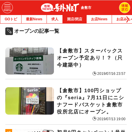
倉敷市
GOトピ
最新News
求人
開店/閉店
お店News
お店みち
オープンの記事一覧
【倉敷市】スターバックス
オープン予定あり！？（只
今建築中）
2019/07/16 23:57
【倉敷市】100円ショップ
の『seria』7月11日にニシ
ナフードバスケット倉敷市
役所北店にオープン。
2019/07/13 19:00
ad