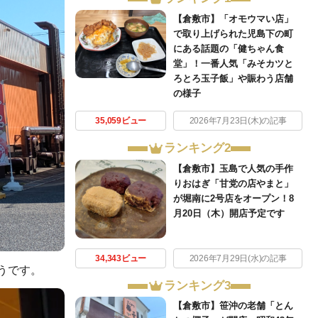
【倉敷市】「オモウマい店」
で取り上げられた児島下の町
にある話題の「健ちゃん食
堂」！一番人気「みそカツと
ろとろ玉子飯」や賑わう店舗
の様子
35,059ビュー
2026年7月23日(木)の記事
ランキング2
【倉敷市】玉島で人気の手作
りおはぎ「甘党の店やまと」
が堀南に2号店をオープン！8
月20日（木）開店予定です
34,343ビュー
2026年7月29日(水)の記事
そうです。
ランキング3
【倉敷市】笹沖の老舗「とん