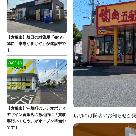
【倉敷市】新田の雑貨屋「eMV」
隣に「本家かまどや」が建設中で
す
8/6(木)
【倉敷市】沖新町のレシオボディ
デザイン倉敷店の敷地内に「買取
店頭には閉店のお知らせが掲示
専門いくらや」がオープン準備中
です！