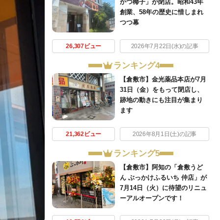
かつ椰子」が閉店。昭和43年
創業、58年の歴史に惜しまれ
つつ幕
26,307ビュー
2026年7月22日(水)の記事
ランキング4
【倉敷市】金光薬品本店が7月
31日（金）をもって閉店し、
跡地の動きにも注目が集まり
ます
21,362ビュー
2026年8月1日(土)の記事
ランキング5
【倉敷市】阿知の「倉敷うど
ん ぶっかけふるいち 仲店」が
7月14日（火）に待望のリニュ
ーアルオープンです！