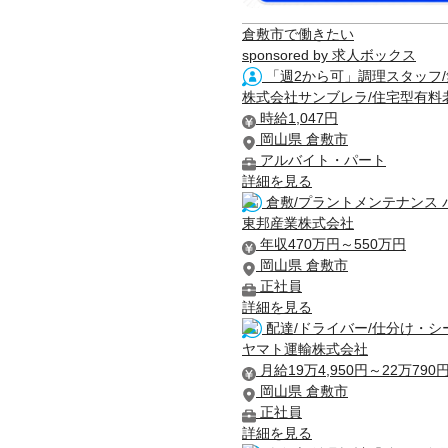
倉敷市で働きたい
sponsored by 求人ボックス
「週2から可」調理スタッフ/
株式会社サンブレラ/住宅型有料
時給1,047円
岡山県 倉敷市
アルバイト・パート
詳細を見る
倉敷/プラントメンテナンス 
東邦産業株式会社
年収470万円～550万円
岡山県 倉敷市
正社員
詳細を見る
配達/ドライバー/仕分け・シ
ヤマト運輸株式会社
月給19万4,950円～22万790
岡山県 倉敷市
正社員
詳細を見る