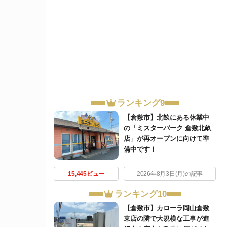
ランキング9
【倉敷市】北畝にある休業中
の「ミスターバーク 倉敷北畝
店」が再オープンに向けて準
備中です！
15,445ビュー
2026年8月3日(月)の記事
ランキング10
【倉敷市】カローラ岡山倉敷
東店の隣で大規模な工事が進