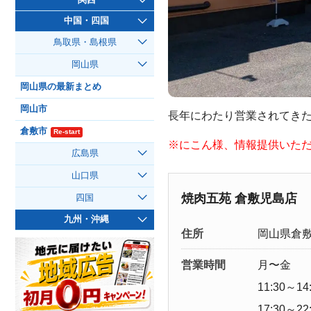
中国・四国
鳥取県・島根県
岡山県
岡山県の最新まとめ
岡山市
長年にわたり営業されてき
倉敷市
Re-start
※にこん様、情報提供いた
広島県
山口県
焼肉五苑 倉敷児島店
四国
九州・沖縄
住所
岡山県倉敷市
営業時間
月〜金
11:30～14
17:30～22: