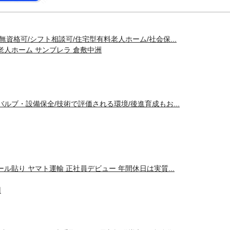
無資格可/シフト相談可/住宅型有料老人ホーム/社会保...
老人ホーム サンブレラ 倉敷中洲
バルブ・設備保全/技術で評価される環境/後進育成もお...
ール貼り ヤマト運輸 正社員デビュー 年間休日は実質...
円