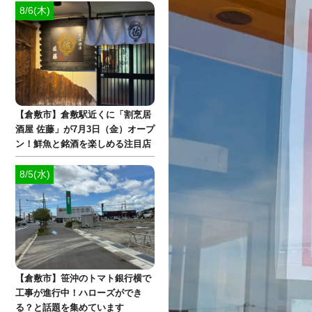
8/6(木)
【倉敷市】倉敷駅近くに「割烹居
酒屋 佐藤」が7月3日（金）オープ
ン！鮮魚と銘酒を楽しめる注目店
8/5(水)
【倉敷市】笹沖のトマト銀行横で
工事が進行中！ハローズができ
る？と話題を集めています