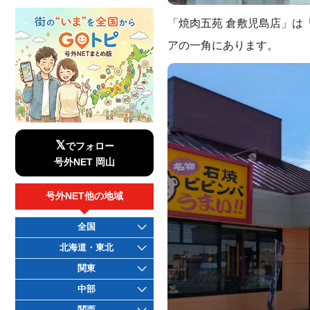
「焼肉五苑 倉敷児島店」は「
アの一角にあります。
𝕏
でフォロー
号外NET 岡山
号外NET他の地域
全国
北海道・東北
関東
中部
関西