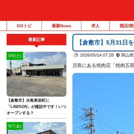
GOトピ
最新News
求人
開店/閉
最新記事
【倉敷市】5月31日
2026/05/14 07:28
岡山県
8/8(土)
児島にある焼肉店「焼肉五苑
【倉敷市】水島東栄町に
「LAWSON」が建設中です！いつ
オープンする？
8/7(金)