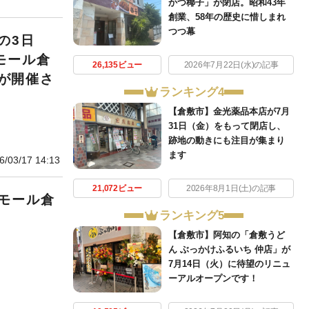
かつ椰子」が閉店。昭和43年
創業、58年の歴史に惜しまれ
つつ幕
の3日
モール倉
26,135ビュー
2026年7月22日(水)の記事
』が開催さ
ランキング4
【倉敷市】金光薬品本店が7月
31日（金）をもって閉店し、
跡地の動きにも注目が集まり
ます
6/03/17 14:13
21,072ビュー
2026年8月1日(土)の記事
モール倉
ランキング5
【倉敷市】阿知の「倉敷うど
ん ぶっかけふるいち 仲店」が
7月14日（火）に待望のリニュ
ーアルオープンです！