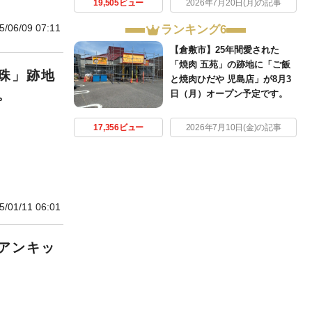
19,505ビュー
2026年7月20日(月)の記事
5/06/09 07:11
ランキング6
【倉敷市】25年間愛された
「焼肉 五苑」の跡地に「ご飯
珠」跡地
と焼肉ひだや 児島店」が8月3
。
日（月）オープン予定です。
17,356ビュー
2026年7月10日(金)の記事
5/01/11 06:01
アンキッ