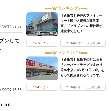
ランキング7
【倉敷市】笹沖のファミリー
マート隣で大規模な建設工
事、「クラブン」の新社屋が
4/09/14 09:09
建設中でした！
プンして
16,278ビュー
2026年7月21日(火)の記事
」
ランキング8
【倉敷市】児島下の町にある
「スーパードラッグひまわり
児島東店」が7月31日（金）を
もって閉店されるそうです。
15,430ビュー
2026年7月11日(土)の記事
4/09/07 13:58
 an