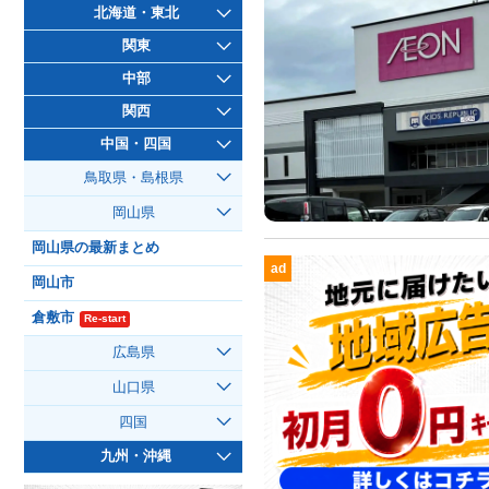
北海道・東北
関東
中部
関西
中国・四国
鳥取県・島根県
岡山県
岡山県の最新まとめ
ad
岡山市
倉敷市
Re-start
広島県
山口県
四国
九州・沖縄