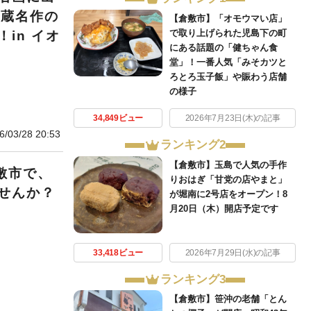
所蔵名作の
【倉敷市】「オモウマい店」
で取り上げられた児島下の町
in イオ
にある話題の「健ちゃん食
堂」！一番人気「みそカツと
ろとろ玉子飯」や賑わう店舗
の様子
34,849ビュー
2026年7月23日(木)の記事
6/03/28 20:53
ランキング2
【倉敷市】玉島で人気の手作
敷市で、
りおはぎ「甘党の店やまと」
せんか？
が堀南に2号店をオープン！8
月20日（木）開店予定です
33,418ビュー
2026年7月29日(水)の記事
ランキング3
【倉敷市】笹沖の老舗「とん