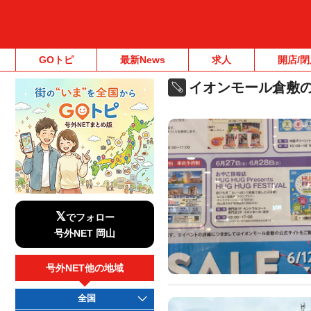
GOトピ
最新News
求人
開店/閉
イオンモール倉敷
𝕏
でフォロー
号外NET 岡山
号外NET他の地域
全国