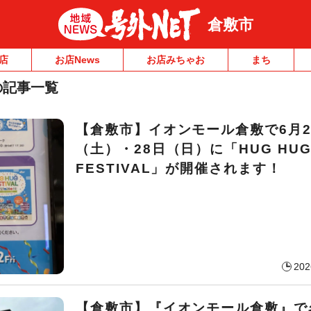
倉敷市
店
お店News
お店みちゃお
まち
の記事一覧
【倉敷市】イオンモール倉敷で6月2
（土）・28日（日）に「HUG HU
FESTIVAL」が開催されます！
202
【倉敷市】『イオンモール倉敷』で