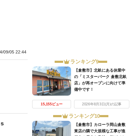
4/09/05 22:44
ランキング9
【倉敷市】北畝にある休業中
の「ミスターバーク 倉敷北畝
店」が再オープンに向けて準
備中です！
15,155ビュー
2026年8月3日(月)の記事
ランキング10
s
【倉敷市】カローラ岡山倉敷
東店の隣で大規模な工事が進