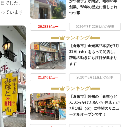
かつ椰子」が閉店。昭和43年
業日でした。
創業、58年の歴史に惜しまれ
なっています
つつ幕
26,233ビュー
2026年7月22日(水)の記事
ランキング4
【倉敷市】金光薬品本店が7月
31日（金）をもって閉店し、
跡地の動きにも注目が集まり
ます
21,240ビュー
2026年8月1日(土)の記事
ランキング5
【倉敷市】阿知の「倉敷うど
ん ぶっかけふるいち 仲店」が
7月14日（火）に待望のリニュ
ーアルオープンです！