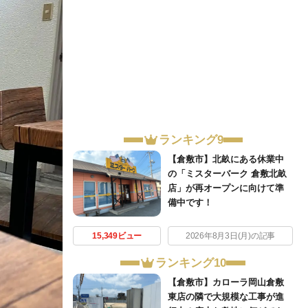
ランキング9
【倉敷市】北畝にある休業中
の「ミスターバーク 倉敷北畝
店」が再オープンに向けて準
備中です！
15,349ビュー
2026年8月3日(月)の記事
ランキング10
【倉敷市】カローラ岡山倉敷
東店の隣で大規模な工事が進