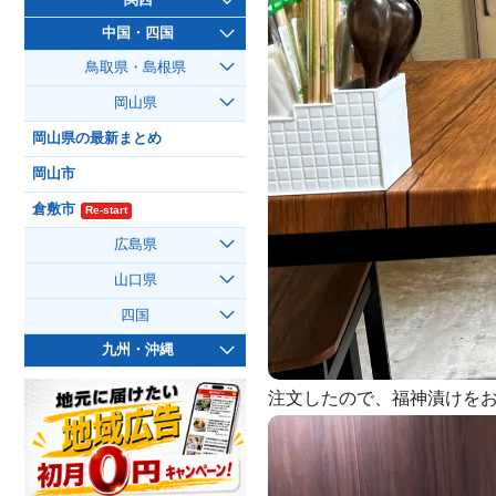
中国・四国
鳥取県・島根県
岡山県
岡山県の最新まとめ
岡山市
倉敷市
Re-start
広島県
山口県
四国
九州・沖縄
注文したので、福神漬けを