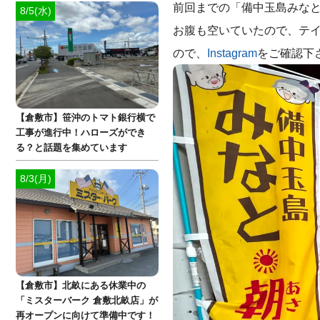
前回までの「備中玉島みなと
8/5(水)
お腹も空いていたので、テ
ので、
Instagram
をご確認下
【倉敷市】笹沖のトマト銀行横で
工事が進行中！ハローズができ
る？と話題を集めています
8/3(月)
【倉敷市】北畝にある休業中の
「ミスターバーク 倉敷北畝店」が
再オープンに向けて準備中です！