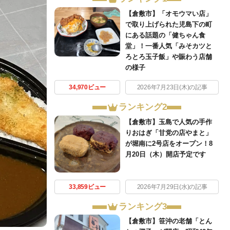
【倉敷市】「オモウマい店」
で取り上げられた児島下の町
にある話題の「健ちゃん食
堂」！一番人気「みそカツと
ろとろ玉子飯」や賑わう店舗
の様子
34,970ビュー
2026年7月23日(木)の記事
ランキング2
【倉敷市】玉島で人気の手作
りおはぎ「甘党の店やまと」
が堀南に2号店をオープン！8
月20日（木）開店予定です
33,859ビュー
2026年7月29日(水)の記事
ランキング3
【倉敷市】笹沖の老舗「とん