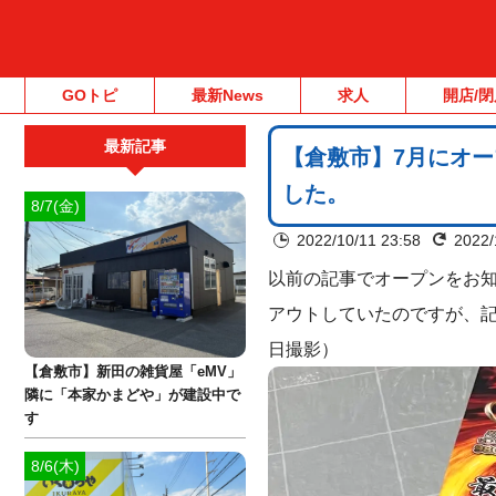
GOトピ
最新News
求人
開店/閉
最新記事
【倉敷市】7月にオ
した。
8/7(金)
2022/10/11 23:58
2022/
以前の記事でオープンをお
アウトしていたのですが、記
日撮影）
【倉敷市】新田の雑貨屋「eMV」
隣に「本家かまどや」が建設中で
す
8/6(木)