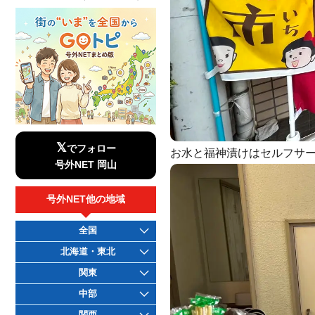
𝕏
でフォロー
お水と福神漬けはセルフサ
号外NET 岡山
号外NET他の地域
全国
北海道・東北
関東
中部
関西