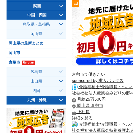
ad
関西
中国・四国
鳥取県・島根県
岡山県
岡山県の最新まとめ
岡山市
倉敷市
Re-start
広島県
倉敷市で働きたい
sponsored by 求人ボックス
山口県
介護福祉士/介護職員・ヘルパ
四国
社会福祉法人薫風会みどりの郷
月給25万500円
九州・沖縄
岡山県 倉敷市
正社員
詳細を見る
介護福祉士/介護職員・ヘルパ
社会福祉法人薫風会特別養護老人