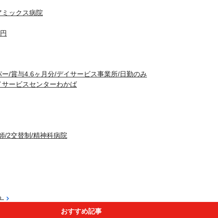
アミックス病院
0円
ー/賞与4.6ヶ月分/デイサービス事業所/日勤のみ
イサービスセンターわかば
師/2交替制/精神科病院
る
おすすめ記事