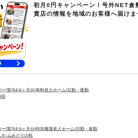
初月0円キャンペーン！号外NET倉
貴店の情報を地域のお客様へ届けま
ー/賞与4.6ヶ月分/有料老人ホーム/日勤・夜勤
神田
ー/賞与4.6ヶ月分/特別養護老人ホーム/日勤・夜勤
ホ-ムみどりの杜