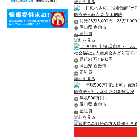
詳細を見る
「日勤のみ可」准看護師/ケ
医療法人高志会 柴田病院
月給23万5,000円～28万1,00
岡山県 倉敷市
正社員
詳細を見る
介護福祉士/介護職員・ヘルパ
社会福祉法人薫風会みどり荘デ
月給21万4,500円
岡山県 倉敷市
正社員
詳細を見る
「年収500万円以上可」看護
医療法人社団葵会 AOI倉敷病院
年収500万円～
岡山県 倉敷市
正社員
詳細を見る
倉敷市の高時給の求人情報を見