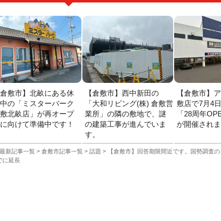
【倉敷市】北畝にある休
【倉敷市】西中新田の
【倉敷市】ア
業中の「ミスターバーク
「大和リビング(株) 倉敷営
敷店で7月4
倉敷北畝店」が再オープ
業所」の隣の敷地で、謎
「28周年OP
ンに向けて準備中です！
の建築工事が進んでいま
が開催されま
す。
最新記事一覧
>
倉敷市記事一覧
>
話題
>
【倉敷市】回答期限間近です。国勢調査の
までに延長