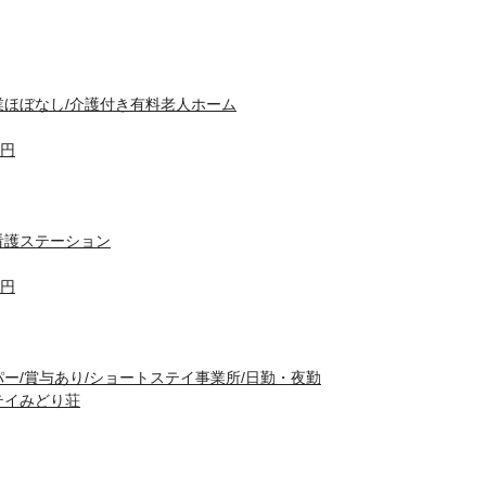
業ほぼなし/介護付き有料老人ホーム
0円
看護ステーション
0円
ー/賞与あり/ショートステイ事業所/日勤・夜勤
テイみどり荘