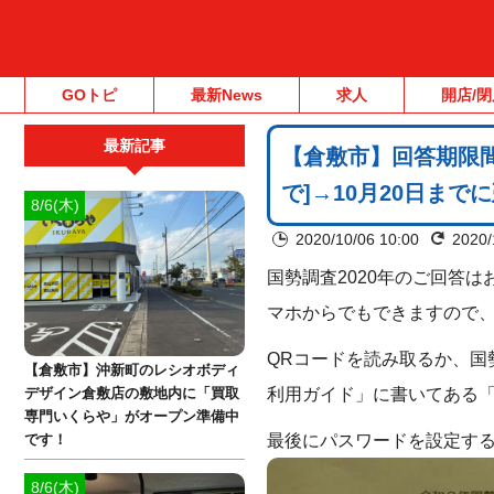
GOトピ
最新News
求人
開店/閉
最新記事
【倉敷市】回答期限間
で]→10月20日まで
8/6(木)
2020/10/06 10:00
2020/
国勢調査2020年のご回答
マホからでもできますので
QRコードを読み取るか、国
【倉敷市】沖新町のレシオボディ
利用ガイド」に書いてある「
デザイン倉敷店の敷地内に「買取
専門いくらや」がオープン準備中
最後にパスワードを設定す
です！
8/6(木)