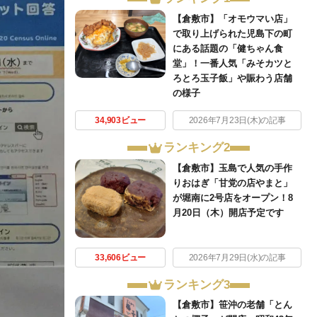
【倉敷市】「オモウマい店」
で取り上げられた児島下の町
にある話題の「健ちゃん食
堂」！一番人気「みそカツと
ろとろ玉子飯」や賑わう店舗
の様子
34,903ビュー
2026年7月23日(木)の記事
ランキング2
【倉敷市】玉島で人気の手作
りおはぎ「甘党の店やまと」
が堀南に2号店をオープン！8
月20日（木）開店予定です
33,606ビュー
2026年7月29日(水)の記事
ランキング3
【倉敷市】笹沖の老舗「とん