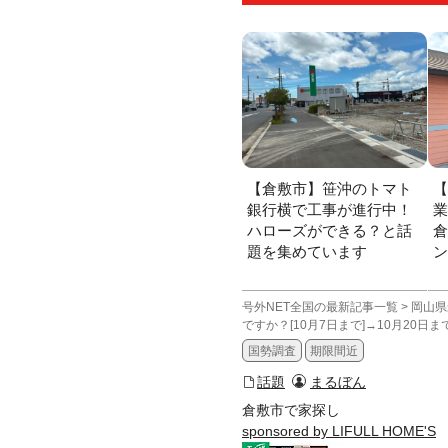
【倉敷市】笹沖のトマト
銀行横で工事が進行中！
ハローズができる？と話
題を集めています
号外NET全国の最新記事一覧
>
岡山県
ですか？[10月7日まで]→10月20日
国勢調査
期限間近
話題
まるぼん
倉敷市で家探し
sponsored by LIFULL HOME'S