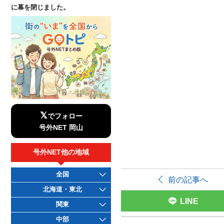
に幕を閉じました。
𝕏
でフォロー
号外NET 岡山
号外NET他の地域
全国
前の記事へ
北海道・東北
LINE
関東
中部