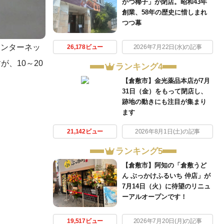
かつ椰子」が閉店。昭和43年
創業、58年の歴史に惜しまれ
つつ幕
インターネッ
26,178ビュー
2026年7月22日(水)の記事
、10～20
ランキング4
【倉敷市】金光薬品本店が7月
31日（金）をもって閉店し、
跡地の動きにも注目が集まり
ます
21,142ビュー
2026年8月1日(土)の記事
ランキング5
【倉敷市】阿知の「倉敷うど
ん ぶっかけふるいち 仲店」が
7月14日（火）に待望のリニュ
ーアルオープンです！
19,517ビュー
2026年7月20日(月)の記事