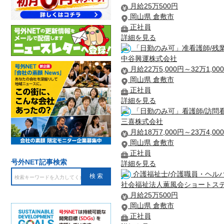
月給25万500円
岡山県 倉敷市
正社員
詳細を見る
「日勤のみ可」准看護師/残
中谷興運株式会社
月給22万5,000円～32万1,00
岡山県 倉敷市
正社員
詳細を見る
「日勤のみ可」看護師/訪問
三喜株式会社
月給18万7,000円～23万4,00
岡山県 倉敷市
正社員
号外NET記事検索
詳細を見る
介護福祉士/介護職員・ヘルパ
社会福祉法人薫風会ショートス
月給25万500円
岡山県 倉敷市
正社員