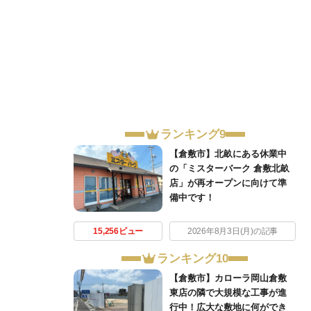
ランキング9
【倉敷市】北畝にある休業中
の「ミスターバーク 倉敷北畝
店」が再オープンに向けて準
備中です！
15,256ビュー
2026年8月3日(月)の記事
ランキング10
【倉敷市】カローラ岡山倉敷
東店の隣で大規模な工事が進
行中！広大な敷地に何ができ