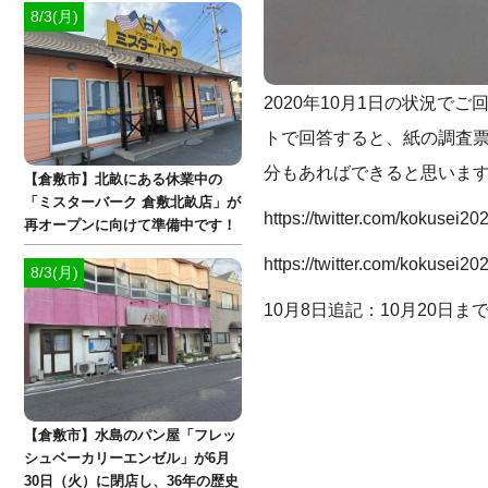
8/3(月)
2020年10月1日の状況
トで回答すると、紙の調査票
分もあればできると思いま
【倉敷市】北畝にある休業中の
「ミスターバーク 倉敷北畝店」が
https://twitter.com/kokusei
再オープンに向けて準備中です！
https://twitter.com/kokusei
8/3(月)
10月8日追記：10月20日
【倉敷市】水島のパン屋「フレッ
シュベーカリーエンゼル」が6月
30日（火）に閉店し、36年の歴史