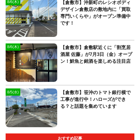
【倉敷市】沖新町のレシオボディ
8/6(木)
デザイン倉敷店の敷地内に「買取
専門いくらや」がオープン準備中
です！
【倉敷市】倉敷駅近くに「割烹居
8/6(木)
酒屋 佐藤」が7月3日（金）オープ
ン！鮮魚と銘酒を楽しめる注目店
【倉敷市】笹沖のトマト銀行横で
8/5(水)
工事が進行中！ハローズができ
る？と話題を集めています
おすすめ記事