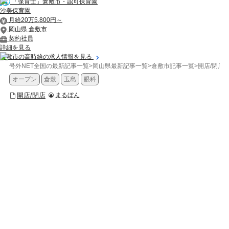
「保育士」倉敷市・認可保育園
沙美保育園
月給20万5,800円～
岡山県 倉敷市
契約社員
詳細を見る
倉敷市の高時給の求人情報を見る
号外NET全国の最新記事一覧
>
岡山県最新記事一覧
>
倉敷市記事一覧
>
開店/閉店
>
オープン
倉敷
玉島
眼科
開店/閉店
まるぼん