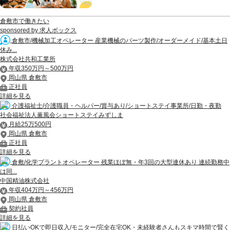
倉敷市で働きたい
sponsored by 求人ボックス
倉敷市/機械加工オペレーター 産業機械のパーツ製作/オーダーメイド/基本土日
休み...
株式会社共和工業所
年収350万円～500万円
岡山県 倉敷市
正社員
詳細を見る
介護福祉士/介護職員・ヘルパー/賞与あり/ショートステイ事業所/日勤・夜勤
社会福祉法人薫風会ショートステイみずしま
月給25万500円
岡山県 倉敷市
正社員
詳細を見る
倉敷/化学プラントオペレーター 残業ほぼ無・年3回の大型連休あり 連続勤務中
は同...
中国精油株式会社
年収404万円～456万円
岡山県 倉敷市
契約社員
詳細を見る
日払いOKで即日収入/モニター/完全在宅OK・未経験者さんもスキマ時間で賢く