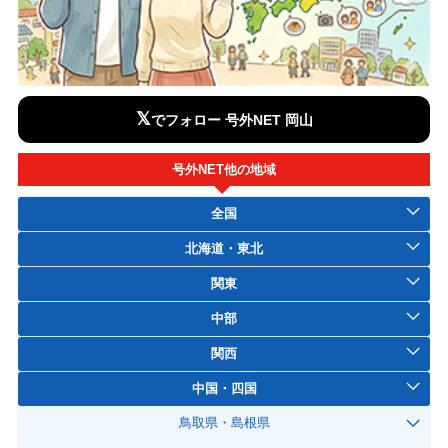
𝕏
でフォロー 号外NET 岡山
号外NET他の地域
全国
北海道・東北
関東
中部
関西
中国・四国
鳥取県・島根県