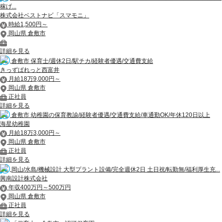
稼げ...
株式会社ベストナビ「スマモニ」
時給1,500円～
岡山県 倉敷市
詳細を見る
倉敷市 保育士/週休2日/駅チカ/経験者優遇/交通費支給
きっずぱれっと西富井
月給18万9,000円～
岡山県 倉敷市
正社員
詳細を見る
倉敷市 幼稚園の保育教諭/経験者優遇/交通費支給/車通勤OK/年休120日以上
海星幼稚園
月給18万3,000円～
岡山県 倉敷市
正社員
詳細を見る
岡山/水島/機械設計 大型プラント設備/完全週休2日 土日祝/転勤無/福利厚生充...
興南設計株式会社
年収400万円～500万円
岡山県 倉敷市
正社員
詳細を見る