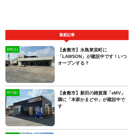
最新記事
【倉敷市】水島東栄町に
8/8(土)
「LAWSON」が建設中です！いつ
オープンする？
【倉敷市】新田の雑貨屋「eMV」
8/7(金)
隣に「本家かまどや」が建設中で
す