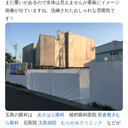
まだ覆いがあるので全体は見えませんが看板にイメージ
画像が出ていますね。洗練されたおしゃれな雰囲気で
す！
玉島の眼科は
あさはら眼科
植村眼科医院
新倉敷きむ
ら眼科
石医院
玉島病院
むらかみクリニック
などが