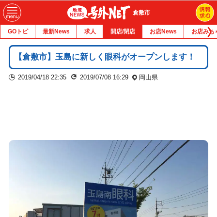
倉敷市
GOトピ
最新News
求人
開店/閉店
お店News
お店みち
【倉敷市】玉島に新しく眼科がオープンします！
2019/04/18 22:35
2019/07/08 16:29
岡山県