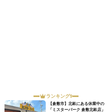
ランキング9
【倉敷市】北畝にある休業中の
「ミスターバーク 倉敷北畝店」