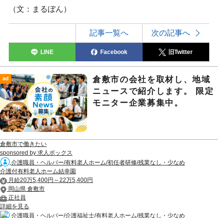
（文：まるぼん）
記事一覧へ
次の記事へ
LINE
Facebook
旧Twitter
倉敷市の会社を取材し、地域
ad
ニュースで紹介します。 限定
モニター企業募集中。
倉敷市で働きたい
sponsored by 求人ボックス
介護職員・ヘルパー/有料老人ホーム/初任者研修/残業なし・少なめ
介護付有料老人ホーム結幸園
月給20万5,400円～22万5,400円
岡山県 倉敷市
正社員
詳細を見る
介護職員・ヘルパー/介護福祉士/有料老人ホーム/残業なし・少なめ