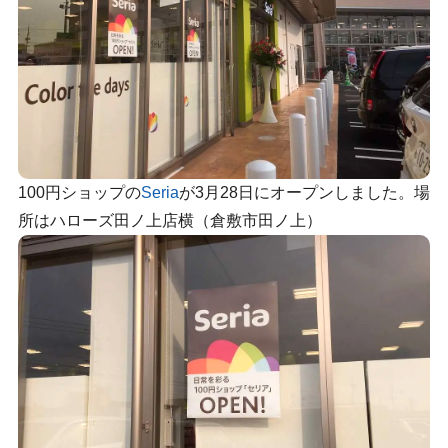
100円ショップの
Seria
が3月28日にオープンしました。場
所はハローズ田ノ上店横（倉敷市田ノ上）