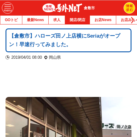
倉敷市
GOトピ
最新News
求人
開店/閉店
お店News
お店みち
【倉敷市】ハローズ田ノ上店横にSeriaがオープ
ン！早速行ってみました。
2019/04/01 08:00
岡山県