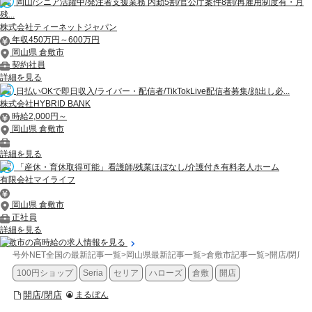
岡山/シニア活躍中/発注者支援業務 内勤5割/官公庁案件8割/再雇用制度有・月
残...
株式会社ティーネットジャパン
年収450万円～600万円
岡山県 倉敷市
契約社員
詳細を見る
日払いOKで即日収入/ライバー・配信者/TikTokLive配信者募集/顔出し必...
株式会社HYBRID BANK
時給2,000円～
岡山県 倉敷市
詳細を見る
「産休・育休取得可能」看護師/残業ほぼなし/介護付き有料老人ホーム
有限会社マイライフ
岡山県 倉敷市
正社員
詳細を見る
倉敷市の高時給の求人情報を見る
号外NET全国の最新記事一覧
>
岡山県最新記事一覧
>
倉敷市記事一覧
>
開店/閉店
>
100円ショップ
Seria
セリア
ハローズ
倉敷
開店
開店/閉店
まるぼん