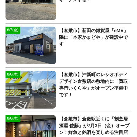
【倉敷市】新田の雑貨屋「eMV」
8/7(金)
隣に「本家かまどや」が建設中で
す
【倉敷市】沖新町のレシオボディ
8/6(木)
デザイン倉敷店の敷地内に「買取
専門いくらや」がオープン準備中
です！
【倉敷市】倉敷駅近くに「割烹居
8/6(木)
酒屋 佐藤」が7月3日（金）オープ
ン！鮮魚と銘酒を楽しめる注目店