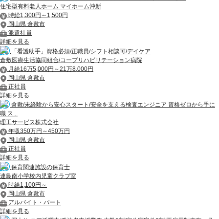
住宅型有料老人ホーム マイホーム沖新
時給1,300円～1,500円
岡山県 倉敷市
派遣社員
詳細を見る
「看護助手」資格必須/正職員/シフト相談可/デイケア
倉敷医療生活協同組合/コープリハビリテーション病院
月給16万5,000円～21万8,000円
岡山県 倉敷市
正社員
詳細を見る
倉敷/未経験から安心スタート/安全を支える検査エンジニア 資格ゼロから手に
職 ス...
理工サービス株式会社
年収350万円～450万円
岡山県 倉敷市
正社員
詳細を見る
保育関連施設の保育士
連島南小学校内児童クラブ室
時給1,100円～
岡山県 倉敷市
アルバイト・パート
詳細を見る