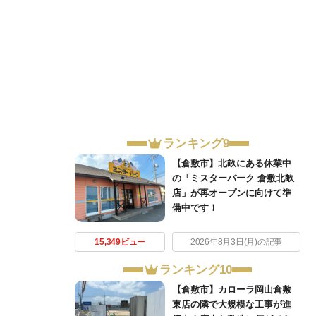
ランキング9
【倉敷市】北畝にある休業中
の「ミスターバーク 倉敷北畝
店」が再オープンに向けて準
備中です！
15,349ビュー
2026年8月3日(月)の記事
ランキング10
【倉敷市】カローラ岡山倉敷
東店の隣で大規模な工事が進