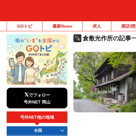
GOトピ
最新News
求人
開店/閉
倉敷光作所の記事
𝕏
でフォロー
号外NET 岡山
号外NET他の地域
全国