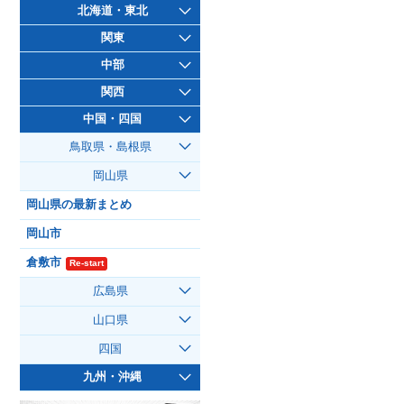
北海道・東北
関東
中部
関西
中国・四国
鳥取県・島根県
岡山県
岡山県の最新まとめ
岡山市
倉敷市
Re-start
広島県
山口県
四国
九州・沖縄