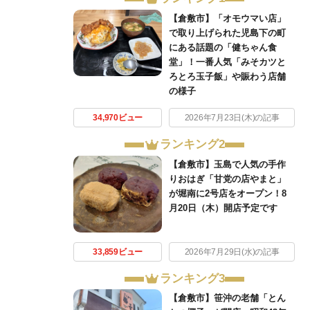
【倉敷市】「オモウマい店」
で取り上げられた児島下の町
にある話題の「健ちゃん食
堂」！一番人気「みそカツと
ろとろ玉子飯」や賑わう店舗
の様子
34,970ビュー
2026年7月23日(木)の記事
ランキング2
【倉敷市】玉島で人気の手作
りおはぎ「甘党の店やまと」
が堀南に2号店をオープン！8
月20日（木）開店予定です
33,859ビュー
2026年7月29日(水)の記事
ランキング3
【倉敷市】笹沖の老舗「とん