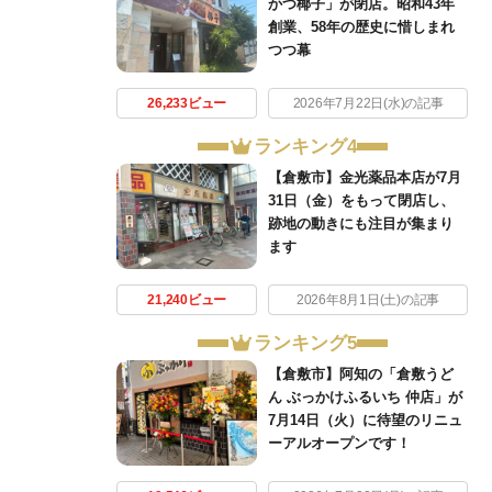
かつ椰子」が閉店。昭和43年
創業、58年の歴史に惜しまれ
つつ幕
26,233ビュー
2026年7月22日(水)の記事
ランキング4
【倉敷市】金光薬品本店が7月
31日（金）をもって閉店し、
跡地の動きにも注目が集まり
ます
21,240ビュー
2026年8月1日(土)の記事
ランキング5
【倉敷市】阿知の「倉敷うど
ん ぶっかけふるいち 仲店」が
7月14日（火）に待望のリニュ
ーアルオープンです！