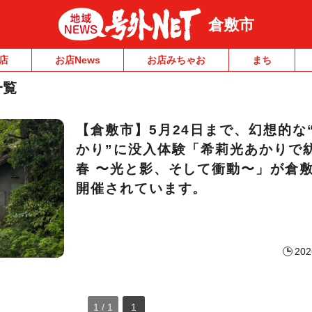
倉敷市
店
お店News
お店みちゃお
まち
一覧
【倉敷市】5月24日まで、幻想的な
かり”に没入体験「希莉光あかりで紡
春 〜光と影、そして衝動〜」が倉
開催されています。
202
1 / 1
1