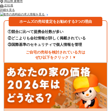
岡山県 倉敷市
正社員
詳細を見る
倉敷市の高時給の求人情報を見る
ホームズの売却査定をお勧めする3つの理由
①
競合に比べて提携会社数が多い
②
どこよりも会社情報が詳しく掲載されている
③
国際基準のセキュリティで個人情報を管理
ご自宅の売却を検討されている方は
ぜひ以下をクリック！▼