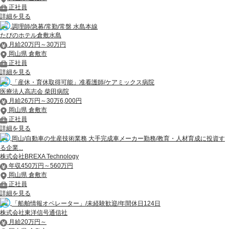
正社員
詳細を見る
調理師/急募/常勤/常盤 水島本線
たびのホテル倉敷水島
月給20万円～30万円
岡山県 倉敷市
正社員
詳細を見る
「産休・育休取得可能」准看護師/ケアミックス病院
医療法人高志会 柴田病院
月給26万円～30万6,000円
岡山県 倉敷市
正社員
詳細を見る
岡山/自動車の生産技術業務 大手完成車メーカー勤務/教育・人材育成に投資す
る企業...
株式会社BREXA Technology
年収450万円～560万円
岡山県 倉敷市
正社員
詳細を見る
「船舶情報オペレーター」/未経験歓迎/年間休日124日
株式会社東洋信号通信社
月給20万円～