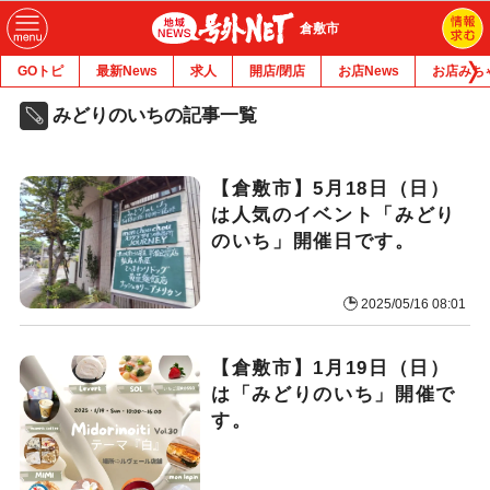
倉敷市
GOトピ
最新News
求人
開店/閉店
お店News
お店みち
みどりのいちの記事一覧
【倉敷市】5月18日（日）
は人気のイベント「みどり
のいち」開催日です。
2025/05/16 08:01
【倉敷市】1月19日（日）
は「みどりのいち」開催で
す。