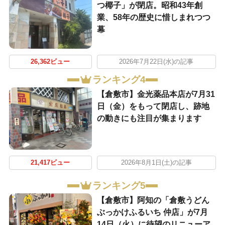
つ椰子」が閉店。昭和43年創
業、58年の歴史に惜しまれつつ
幕
26,362ビュー
2026年7月22日(水)の記事
ランキング4
【倉敷市】金光薬品本店が7月31
日（金）をもって閉店し、跡地
の動きにも注目が集まります
21,417ビュー
2026年8月1日(土)の記事
ランキング5
【倉敷市】阿知の「倉敷うどん
ぶっかけふるいち 仲店」が7月
14日（火）に待望のリニューア