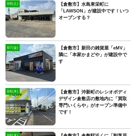
【倉敷市】水島東栄町に
8/8(土)
「LAWSON」が建設中です！いつ
オープンする？
【倉敷市】新田の雑貨屋「eMV」
8/7(金)
隣に「本家かまどや」が建設中で
す
【倉敷市】沖新町のレシオボディ
8/6(木)
デザイン倉敷店の敷地内に「買取
専門いくらや」がオープン準備中
です！
【倉敷市】倉敷駅近くに「割烹居
8/6(木)