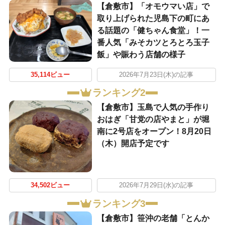
【倉敷市】「オモウマい店」で
取り上げられた児島下の町にあ
る話題の「健ちゃん食堂」！一
番人気「みそカツとろとろ玉子
飯」や賑わう店舗の様子
35,114ビュー
2026年7月23日(木)の記事
ランキング2
【倉敷市】玉島で人気の手作り
おはぎ「甘党の店やまと」が堀
南に2号店をオープン！8月20日
（木）開店予定です
34,502ビュー
2026年7月29日(水)の記事
ランキング3
【倉敷市】笹沖の老舗「とんか