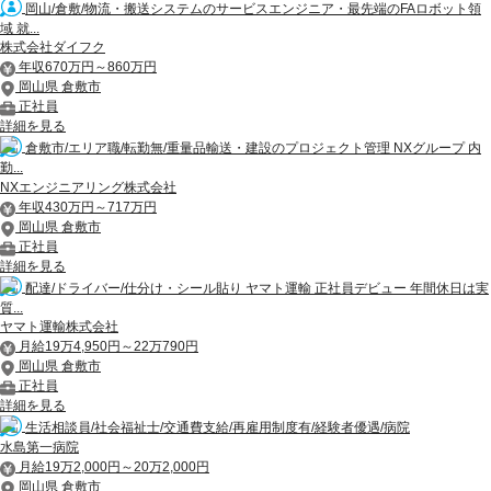
岡山/倉敷/物流・搬送システムのサービスエンジニア・最先端のFAロボット領
域 就...
株式会社ダイフク
年収670万円～860万円
岡山県 倉敷市
正社員
詳細を見る
倉敷市/エリア職/転勤無/重量品輸送・建設のプロジェクト管理 NXグループ 内
勤...
NXエンジニアリング株式会社
年収430万円～717万円
岡山県 倉敷市
正社員
詳細を見る
配達/ドライバー/仕分け・シール貼り ヤマト運輸 正社員デビュー 年間休日は実
質...
ヤマト運輸株式会社
月給19万4,950円～22万790円
岡山県 倉敷市
正社員
詳細を見る
生活相談員/社会福祉士/交通費支給/再雇用制度有/経験者優遇/病院
水島第一病院
月給19万2,000円～20万2,000円
岡山県 倉敷市