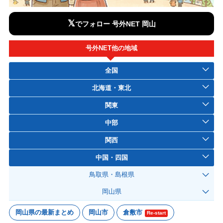
𝕏
でフォロー 号外NET 岡山
号外NET他の地域
全国
北海道・東北
関東
中部
関西
中国・四国
鳥取県・島根県
岡山県
岡山県の最新まとめ
岡山市
倉敷市
Re-start