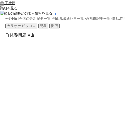
正社員
詳細を見る
倉敷市の高時給の求人情報を見る
号外NET全国の最新記事一覧
>
岡山県最新記事一覧
>
倉敷市記事一覧
>
開店/閉店
>
カラオケ ピッコロ
児島
閉店
開店/閉店
fk