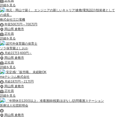
正社員
詳細を見る
地元・岡山で築く、エンジニアの新しいキャリア/倉敷/電気設計/技術者として
の成長...
株式会社江口電機
年収500万円～700万円
岡山県 倉敷市
正社員
詳細を見る
認可外保育園の保育士
ソラ保育園よしおか
月給22万3,600円～
岡山県 倉敷市
正社員
詳細を見る
安定感/「販売職」 未経験OK
maテレコム株式会社
月給18万円～21万円
岡山県 倉敷市
正社員
詳細を見る
「年間休日120日以上」准看護師/残業ほぼなし/訪問看護ステーション
医療法人社団彩明会
岡山県 倉敷市