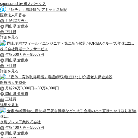
sponsored by 求人ボックス
「駅チカ」看護師/ケアミックス病院
医療法人和香会
月給22万円～
岡山県 倉敷市
正社員
詳細を見る
岡山/倉敷/フィールドエンジニア・第二新卒歓迎/HORIBAグループ/年休122...
株式会社堀場テクノサービス
年収500万円～850万円
岡山県 倉敷市
正社員
詳細を見る
「産休・育休取得可能」看護師/残業ほぼなし/介護老人保健施設
医療法人平成会
月給24万8,000円～30万4,000円
岡山県 倉敷市
正社員
詳細を見る
倉敷市/転勤無/生産技術 三菱自動車などの大手企業のとの直接のやり取り有/年
休1...
水島プレス工業株式会社
年収400万円～550万円
岡山県 倉敷市