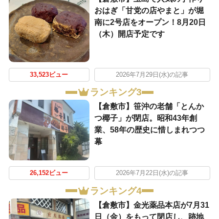
おはぎ「甘党の店やまと」が堀
南に2号店をオープン！8月20日
（木）開店予定です
33,523ビュー
2026年7月29日(水)の記事
ランキング3
【倉敷市】笹沖の老舗「とんか
つ椰子」が閉店。昭和43年創
業、58年の歴史に惜しまれつつ
幕
26,152ビュー
2026年7月22日(水)の記事
ランキング4
【倉敷市】金光薬品本店が7月31
日（金）をもって閉店し、跡地