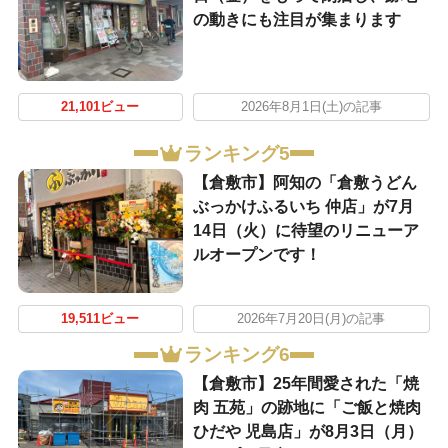
の動きにも注目が集まります
21,101ビュー
2026年8月1日(土)の記事
ランキング5
【倉敷市】阿知の「倉敷うどん
ぶっかけふるいち 仲店」が7月
14日（火）に待望のリニューア
ルオープンです！
19,511ビュー
2026年7月20日(月)の記事
ランキング6
【倉敷市】25年間愛された「焼
肉 五苑」の跡地に「ご飯と焼肉
ひだや 児島店」が8月3日（月）