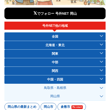
𝕏
でフォロー 号外NET 岡山
号外NET他の地域
全国
北海道・東北
関東
中部
関西
中国・四国
鳥取県・島根県
岡山県
岡山県の最新まとめ
岡山市
倉敷市
Re-start