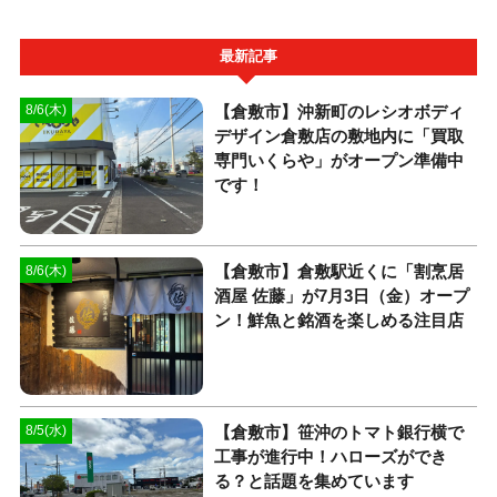
最新記事
【倉敷市】沖新町のレシオボディ
8/6(木)
デザイン倉敷店の敷地内に「買取
専門いくらや」がオープン準備中
です！
【倉敷市】倉敷駅近くに「割烹居
8/6(木)
酒屋 佐藤」が7月3日（金）オープ
ン！鮮魚と銘酒を楽しめる注目店
【倉敷市】笹沖のトマト銀行横で
8/5(水)
工事が進行中！ハローズができ
る？と話題を集めています