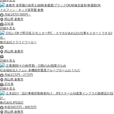
詳細を見る
倉敷市 保育園の保育士/経験者優遇/ブランクOK/研修支援有/車通勤OK
ドルフィン・キッズ保育園 倉敷
月給19万5,000円～
岡山県 倉敷市
正社員
詳細を見る
日払いOKで即日収入/モニター/PC・スマホがあればお仕事をスタートできる!/
在...
株式会社クラウドワーカー
岡山県 倉敷市
詳細を見る
正看護師/その他/常勤・日勤のみ/残業少なめ
社会福祉法人クムレ 多機能型重度グループホームおうちだ
月給21万円～27万円
岡山県 倉敷市
正社員
詳細を見る
土木設計/「設計事務所勤務者向け」JFEスチールG/産業インフラの基礎設計/設
計...
株式会社JFE設計
年収500万円～900万円
岡山県 倉敷市