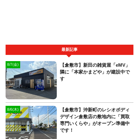
最新記事
【倉敷市】新田の雑貨屋「eMV」
8/7(金)
隣に「本家かまどや」が建設中で
す
【倉敷市】沖新町のレシオボディ
8/6(木)
デザイン倉敷店の敷地内に「買取
専門いくらや」がオープン準備中
です！