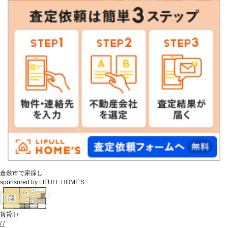
倉敷市で家探し
sponsored by LIFULL HOME'S
賃貸
[
]
/
/
/