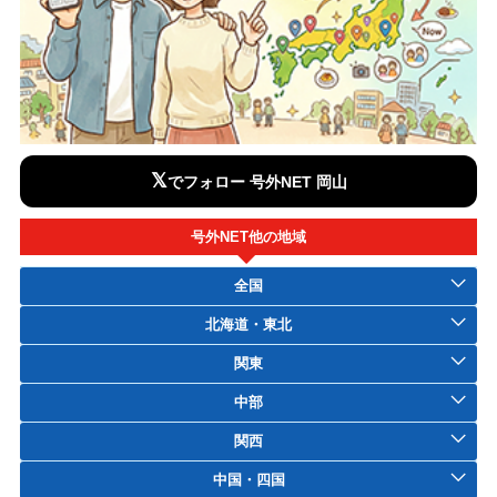
𝕏
でフォロー 号外NET 岡山
号外NET他の地域
全国
北海道・東北
関東
中部
関西
中国・四国