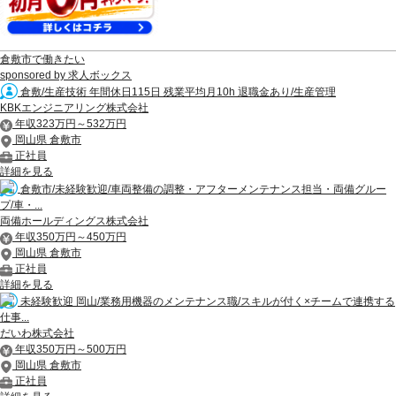
倉敷市で働きたい
sponsored by 求人ボックス
倉敷/生産技術 年間休日115日 残業平均月10h 退職金あり/生産管理
KBKエンジニアリング株式会社
年収323万円～532万円
岡山県 倉敷市
正社員
詳細を見る
倉敷市/未経験歓迎/車両整備の調整・アフターメンテナンス担当・両備グルー
プ/車・...
両備ホールディングス株式会社
年収350万円～450万円
岡山県 倉敷市
正社員
詳細を見る
未経験歓迎 岡山/業務用機器のメンテナンス職/スキルが付く×チームで連携する
仕事...
だいわ株式会社
年収350万円～500万円
岡山県 倉敷市
正社員