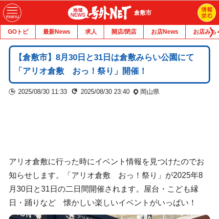
倉敷市
GOトピ
最新News
求人
開店/閉店
お店News
お店みち
【倉敷市】8月30日と31日は倉敷みらい公園にて
「アリオ倉敷 おっ！祭り」開催！
2025/08/30 11:33
2025/08/30 23:40
岡山県
アリオ倉敷に行った時にイベント情報を見つけたのでお
知らせします。「アリオ倉敷 おっ！祭り」が2025年8
月30日と31日の二日間開催されます。屋台・こども縁
日・踊りなど 懐かしい楽しいイベントがいっぱい！