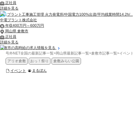
正社員
詳細を見る
プラント工事施工管理 火力発電所/中国電力100%出資/平均残業時間14.2h/...
中電プラント株式会社
年収400万円～600万円
岡山県 倉敷市
正社員
詳細を見る
倉敷市の高時給の求人情報を見る
号外NET全国の最新記事一覧
>
岡山県最新記事一覧
>
倉敷市記事一覧
>
イベント
>
アリオ倉敷
おっ！祭り
倉敷みらい公園
イベント
まるぼん