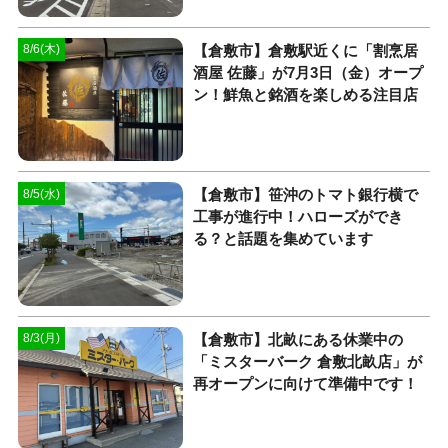
【倉敷市】倉敷駅近くに「割烹居
8/6(木)
酒屋 佐藤」が7月3日（金）オープ
ン！鮮魚と銘酒を楽しめる注目店
【倉敷市】笹沖のトマト銀行横で
8/5(水)
工事が進行中！ハローズができ
る？と話題を集めています
【倉敷市】北畝にある休業中の
8/3(月)
「ミスターバーク 倉敷北畝店」が
再オープンに向けて準備中です！