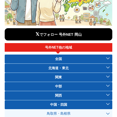
𝕏
でフォロー 号外NET 岡山
号外NET他の地域
全国
北海道・東北
関東
中部
関西
中国・四国
鳥取県・島根県