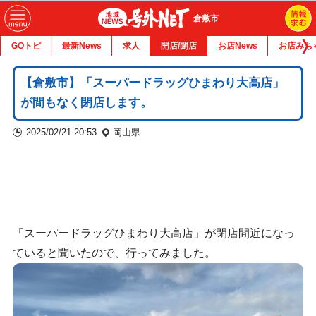
倉敷市
GOトピ
最新News
求人
開店/閉店
お店News
お店みち
【倉敷市】「スーパードラッグひまわり大高店」
が間もなく閉店します。
2025/02/21 20:53
岡山県
「スーパードラッグひまわり大高店」が閉店間近になっ
ていると聞いたので、行ってみました。