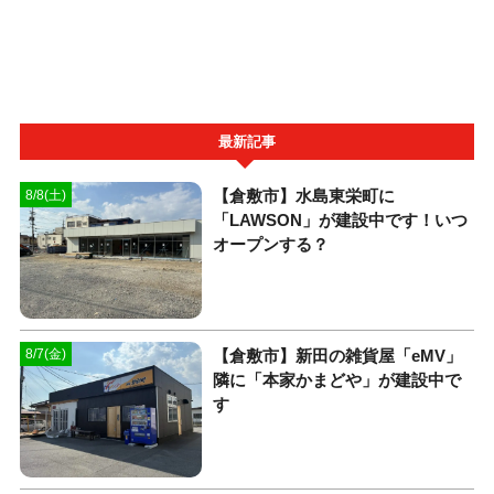
最新記事
【倉敷市】水島東栄町に
8/8(土)
「LAWSON」が建設中です！いつ
オープンする？
【倉敷市】新田の雑貨屋「eMV」
8/7(金)
隣に「本家かまどや」が建設中で
す