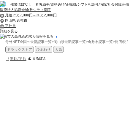
「残業ほぼなし」看護助手/資格必須/正職員/シフト相談可/病院/社会保障完備
医療法人協愛会/倉敷シティ病院
月給15万7,000円～20万2,000円
岡山県 倉敷市
正社員
詳細を見る
倉敷市の高時給の求人情報を見る
号外NET全国の最新記事一覧
>
岡山県最新記事一覧
>
倉敷市記事一覧
>
開店/閉店
>
ドラッグストア
ひまわり
大高
開店/閉店
まるぼん