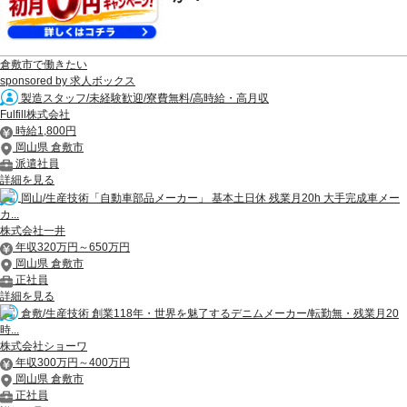
倉敷市で働きたい
sponsored by 求人ボックス
製造スタッフ/未経験歓迎/寮費無料/高時給・高月収
Fulfill株式会社
時給1,800円
岡山県 倉敷市
派遣社員
詳細を見る
岡山/生産技術「自動車部品メーカー」 基本土日休 残業月20h 大手完成車メー
カ...
株式会社一井
年収320万円～650万円
岡山県 倉敷市
正社員
詳細を見る
倉敷/生産技術 創業118年・世界を魅了するデニムメーカー/転勤無・残業月20
時...
株式会社ショーワ
年収300万円～400万円
岡山県 倉敷市
正社員