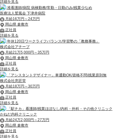
詳細を見る
准看護師/病院 病棟勤務/常勤・日勤のみ/残業少なめ
医療法人鷲風会 下津井病院
月給16万円～24万円
岡山県 倉敷市
正社員
詳細を見る
年休120日ワークライフバランス/学習塾の「教務事務」
株式会社アチーブ
月給21万5,000円～35万円
岡山県 倉敷市
正社員
詳細を見る
「アシスタントデザイナー」車通勤OK/資格不問/残業原則無
株式会社意匠堂
月給18万円～30万円
岡山県 倉敷市
正社員
詳細を見る
「駅チカ」看護師/残業ほぼなし/内科・外科・その他クリニック
かねだ内科クリニック
月給24万2,000円～27万円
岡山県 倉敷市
正社員
詳細を見る