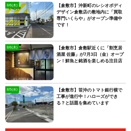
【倉敷市】沖新町のレシオボディ
8/6(木)
デザイン倉敷店の敷地内に「買取
専門いくらや」がオープン準備中
です！
【倉敷市】倉敷駅近くに「割烹居
8/6(木)
酒屋 佐藤」が7月3日（金）オープ
ン！鮮魚と銘酒を楽しめる注目店
【倉敷市】笹沖のトマト銀行横で
8/5(水)
工事が進行中！ハローズができ
る？と話題を集めています