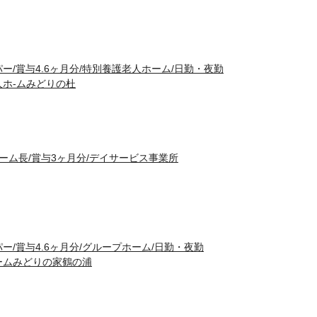
ー/賞与4.6ヶ月分/特別養護老人ホーム/日勤・夜勤
ホ-ムみどりの杜
ホーム長/賞与3ヶ月分/デイサービス事業所
ー/賞与4.6ヶ月分/グループホーム/日勤・夜勤
ームみどりの家鶴の浦