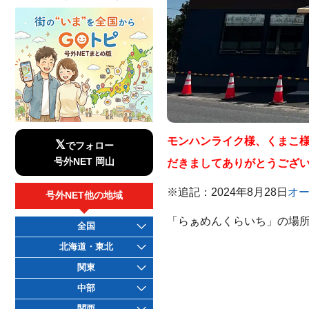
モンハンライク様、くまこ様
𝕏
でフォロー
号外NET 岡山
だきましてありがとうござ
※追記：2024年8月28日
オ
号外NET他の地域
「らぁめんくらいち」の場所
全国
北海道・東北
関東
中部
関西