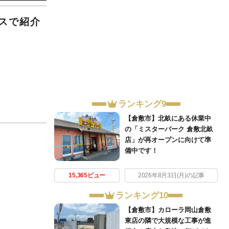
スで紹介
。
ランキング9
【倉敷市】北畝にある休業中
の「ミスターバーク 倉敷北畝
店」が再オープンに向けて準
備中です！
15,365ビュー
2026年8月3日(月)の記事
ランキング10
【倉敷市】カローラ岡山倉敷
東店の隣で大規模な工事が進