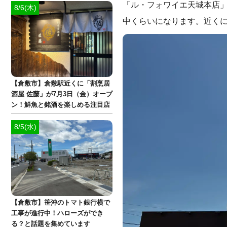
「ル・フォワイエ天城本店」
8/6(木)
中くらいになります。近く
【倉敷市】倉敷駅近くに「割烹居
酒屋 佐藤」が7月3日（金）オープ
ン！鮮魚と銘酒を楽しめる注目店
8/5(水)
【倉敷市】笹沖のトマト銀行横で
工事が進行中！ハローズができ
る？と話題を集めています