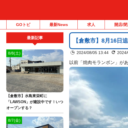
GOトピ
最新News
求人
開店/閉
最新記事
【倉敷市】8月16日
2024/08/05 13:44
2024/
8/8(土)
以前「焼肉モランボン」が
【倉敷市】水島東栄町に
「LAWSON」が建設中です！いつ
オープンする？
8/7(金)