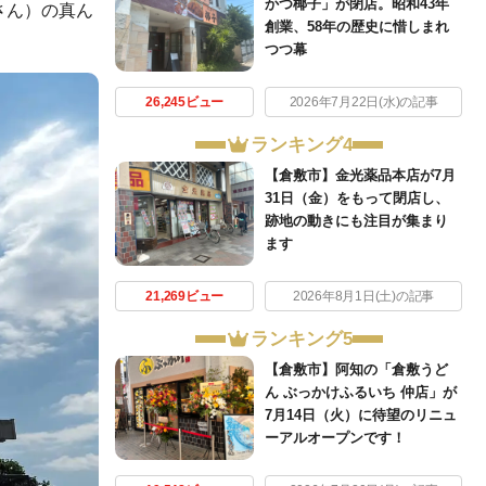
かつ椰子」が閉店。昭和43年
さん）の真ん
創業、58年の歴史に惜しまれ
つつ幕
26,245ビュー
2026年7月22日(水)の記事
ランキング4
【倉敷市】金光薬品本店が7月
31日（金）をもって閉店し、
跡地の動きにも注目が集まり
ます
21,269ビュー
2026年8月1日(土)の記事
ランキング5
【倉敷市】阿知の「倉敷うど
ん ぶっかけふるいち 仲店」が
7月14日（火）に待望のリニュ
ーアルオープンです！