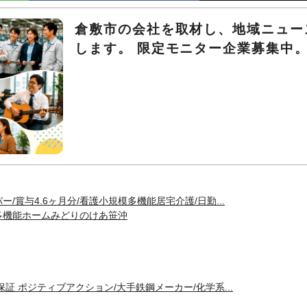
倉敷市の会社を取材し、地域ニュー
します。 限定モニター企業募集中
/賞与4.6ヶ月分/看護小規模多機能居宅介護/日勤...
多機能ホームみどりのけあ笹沖
保証 ポジティブアクション/大手鉄鋼メーカー/化学系...