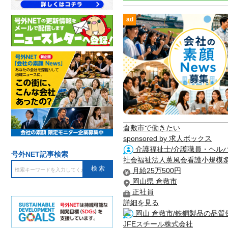
ad
倉敷市で働きたい
sponsored by 求人ボックス
介護福祉士/介護職員・ヘルパー
号外NET記事検索
社会福祉法人薫風会看護小規模
月給25万500円
岡山県 倉敷市
正社員
詳細を見る
岡山 倉敷市/鉄鋼製品の品質
JFEスチール株式会社