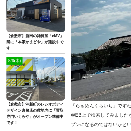
【倉敷市】新田の雑貨屋「eMV」
隣に「本家かまどや」が建設中で
す
8/6(木)
【倉敷市】沖新町のレシオボディ
「らぁめんくらいち」です
デザイン倉敷店の敷地内に「買取
WEB上で検索してみました
専門いくらや」がオープン準備中
です！
プンになるのではないかと