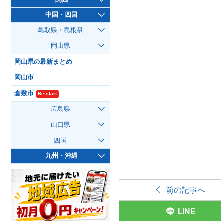
中国・四国
鳥取県・島根県
岡山県
岡山県の最新まとめ
岡山市
倉敷市
Re-start
広島県
山口県
四国
九州・沖縄
前の記事へ
LINE