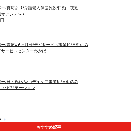
ー/賞与あり/介護老人保健施設/日勤・夜勤
オアシスK-3
0円
ー/賞与4.6ヶ月分/デイサービス事業所/日勤のみ
イサービスセンターわかば
ー/日・祝休み可/デイケア事業所/日勤のみ
リハビリテーション
る
おすすめ記事