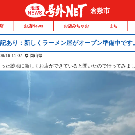
倉敷市
店
お店News
お店みちゃお
まち
追記あり：新しくラーメン屋がオープン準備中です
08/16 11:07
岡山県
あった跡地に新しくお店ができていると聞いたので行ってみま